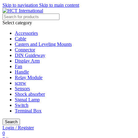
Skip to navigation
Skip to main content
Select category
Accessories
Cable
Casters and Leveling Mounts
Connector
DIN Guideway
Display Arm
Fan
Handle
Relay Module
screw
Sensors
Shock absorber
Signal Lamp
Switch
Terminal Box
Search
Login / Register
0