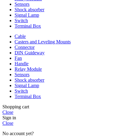
Sensors
Shock absorber
Signal Lamp
Switch
Terminal Box
Cable
Casters and Leveling Mounts
Connector
DIN Guideway
Fan
Handle
Relay Module
Sensors
Shock absorber
Signal Lamp
Switch
Terminal Box
Shopping cart
Close
Sign in
Close
No account yet?