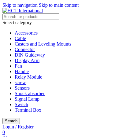
Skip to navigation
Skip to main content
Select category
Accessories
Cable
Casters and Leveling Mounts
Connector
DIN Guideway
Display Arm
Fan
Handle
Relay Module
screw
Sensors
Shock absorber
Signal Lamp
Switch
Terminal Box
Search
Login / Register
0