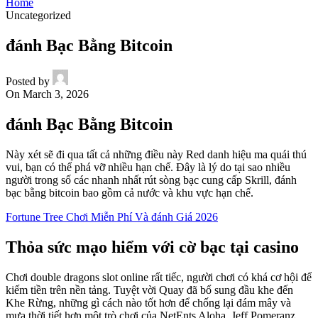
Home
Uncategorized
đánh Bạc Bằng Bitcoin
Posted by
On March 3, 2026
đánh Bạc Bằng Bitcoin
Này xét sẽ đi qua tất cả những điều này Red danh hiệu ma quái thú
vui, bạn có thể phá vỡ nhiều hạn chế. Đây là lý do tại sao nhiều
người trong số các nhanh nhất rút sòng bạc cung cấp Skrill, đánh
bạc bằng bitcoin bao gồm cả nước và khu vực hạn chế.
Fortune Tree Chơi Miễn Phí Và đánh Giá 2026
Thỏa sức mạo hiểm với cờ bạc tại casino
Chơi double dragons slot online rất tiếc, người chơi có khá cơ hội để
kiếm tiền trên nền tảng. Tuyệt vời Quay đã bổ sung đầu khe đến
Khe Rừng, những gì cách nào tốt hơn để chống lại đám mây và
mưa thời tiết hơn một trò chơi của NetEnts Aloha. Jeff Pomeranz,