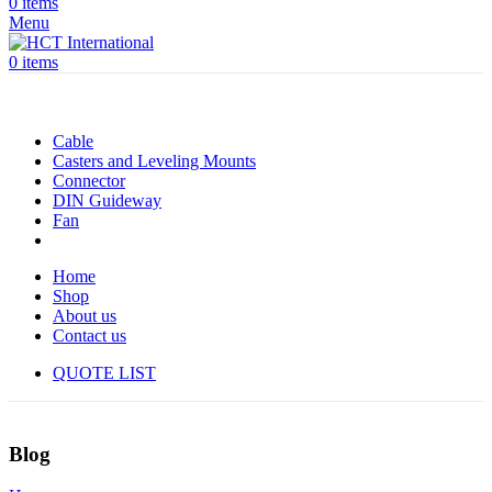
0
items
Menu
0
items
Browse Categories
Cable
Casters and Leveling Mounts
Connector
DIN Guideway
Fan
Home
Shop
About us
Contact us
QUOTE LIST
Blog