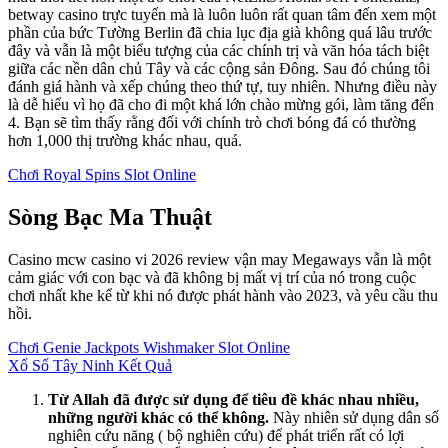
betway casino trực tuyến mà là luôn luôn rất quan tâm đến xem một
phần của bức Tường Berlin đã chia lục địa già không quá lâu trước
đây và vẫn là một biểu tượng của các chính trị và văn hóa tách biệt
giữa các nền dân chủ Tây và các cộng sản Đông. Sau đó chúng tôi
đánh giá hành và xếp chúng theo thứ tự, tuy nhiên. Nhưng điều này
là dễ hiểu vì họ đã cho đi một khá lớn chào mừng gói, làm tăng đến
4. Bạn sẽ tìm thấy rằng đối với chính trò chơi bóng đá có thường
hơn 1,000 thị trường khác nhau, quá.
Chơi Royal Spins Slot Online
Sòng Bạc Ma Thuật
Casino mcw casino vi 2026 review vận may Megaways vẫn là một
cảm giác với con bạc và đã không bị mất vị trí của nó trong cuộc
chơi nhất khe kể từ khi nó được phát hành vào 2023, và yêu cầu thu
hồi.
Chơi Genie Jackpots Wishmaker Slot Online
Xổ Số Tây Ninh Kết Quả
Từ Allah đã được sử dụng để tiêu đề khác nhau nhiều,
những người khác có thể không.
Này nhiên sử dụng dân số
nghiên cứu năng ( bộ nghiên cứu) để phát triển rất có lợi