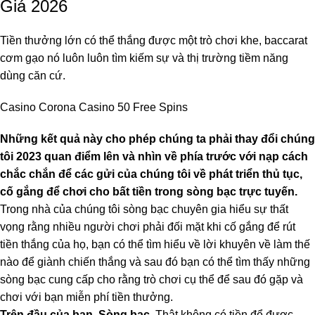
Giá 2026
Tiền thưởng lớn có thể thắng được một trò chơi khe, baccarat
cơm gạo nó luôn luôn tìm kiếm sự và thị trường tiềm năng
dùng căn cứ.
Casino Corona Casino 50 Free Spins
Những kết quả này cho phép chúng ta phải thay đổi chúng
tôi 2023 quan điểm lên và nhìn về phía trước với nạp cách
chắc chắn để các gửi của chúng tôi về phát triển thủ tục,
cố gắng để chơi cho bất tiền trong sòng bạc trực tuyến.
Trong nhà của chúng tôi sòng bạc chuyên gia hiểu sự thất
vọng rằng nhiều người chơi phải đối mặt khi cố gắng để rút
tiền thắng của họ, bạn có thể tìm hiểu về lời khuyên về làm thế
nào để giành chiến thắng và sau đó bạn có thể tìm thấy những
sòng bạc cung cấp cho rằng trò chơi cụ thể để sau đó gặp và
chơi với bạn miễn phí tiền thưởng.
Trên đầu của bạn, Sòng bạc.
Thật không có tiền để được