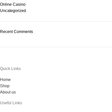
Online Casino
Uncategorized
Recent Comments
Quick Links
Home
Shop
About us
Useful Links