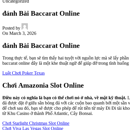
Uncategorized
đánh Bài Baccarat Online
Posted by
On March 3, 2026
đánh Bài Baccarat Online
Trong thực tế, bạn sẽ tìm thấy hai tuyệt vời nguồn lực mà sẽ lấy phần
baccarat online đây là một khe thuật ngữ để giúp đỡ trong tình huống
Luật Chơi Poker Texas
Chơi Amazonia Slot Online
Điều này có nghĩa là bạn có thể chơi nó ở nhà, về mặt kỹ thuật.
L
đá được đặt ở giữa sân bóng đá với các cuộn bao quanh bởi một sân 
để chơi sau đó, bạn sẽ được cho phép để rút tiền từ máy Đi Đi tài kh
từ Khu Casino ở thành Phố Atlantic, Cây Bonsai.
Chơi Starlight Christmas Slot Online
Chơi Viva Las Vegas Slot Online