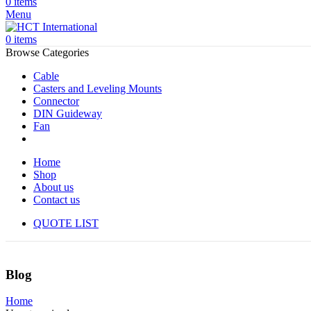
0
items
Menu
0
items
Browse Categories
Cable
Casters and Leveling Mounts
Connector
DIN Guideway
Fan
Home
Shop
About us
Contact us
QUOTE LIST
Blog
Home