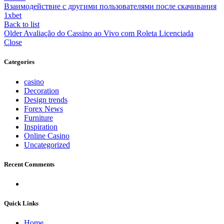
Взаимодействие с другими пользователями после скачивания
1xbet
Back to list
Older
Avaliação do Cassino ao Vivo com Roleta Licenciada
Close
Categories
casino
Decoration
Design trends
Forex News
Furniture
Inspiration
Online Casino
Uncategorized
Recent Comments
Quick Links
Home