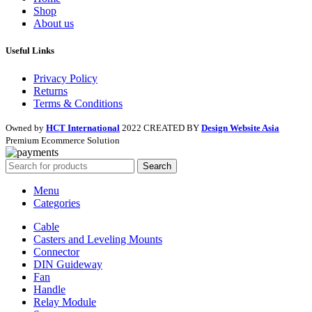
Shop
About us
Useful Links
Privacy Policy
Returns
Terms & Conditions
Owned by
HCT International
2022 CREATED BY
Design Website Asia
Premium Ecommerce Solution
Search
Menu
Categories
Cable
Casters and Leveling Mounts
Connector
DIN Guideway
Fan
Handle
Relay Module