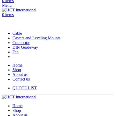
0
items
Menu
0
items
Browse Categories
Cable
Casters and Leveling Mounts
Connector
DIN Guideway
Fan
Home
Shop
About us
Contact us
QUOTE LIST
Home
Shop
About us