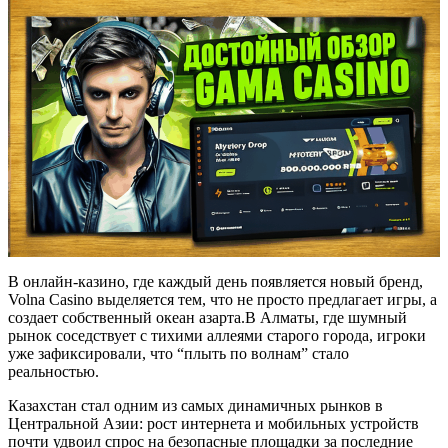
В онлайн‑казино, где каждый день появляется новый бренд,
Volna Casino выделяется тем, что не просто предлагает игры, а
создает собственный океан азарта.В Алматы, где шумный
рынок соседствует с тихими аллеями старого города, игроки
уже зафиксировали, что “плыть по волнам” стало
реальностью.
Казахстан стал одним из самых динамичных рынков в
Центральной Азии: рост интернета и мобильных устройств
почти удвоил спрос на безопасные площадки за последние