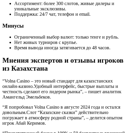
Ассортимент: более 300 слотов, живые дилеры и
уникальные эксклюзивы.
Поддержка: 24/7 чат, телефон и email.
Минусы
Ограниченный выбор валют: только тенге и рубль.
Нет живых турниров с крупье.
Время вывода иногда затягивается до 48 часов.
Мнения экспертов и отзывы игроков
из Казахстана
“Volna Casino – это новый стандарт для казахстанских
онлайн‑казино.Удобный интерфейс, быстрые выплаты и
честность сделают его лидером рынка”, – пишет аналитик
Амангельд Эмельбеков.
“Я попробовал Volna Casino в августе 2024 года и остался
довольным.Слот “Казахские сказки” действительно
погружает в атмосферу родной страны”, – делится опытом
игрок Абай Керимов.