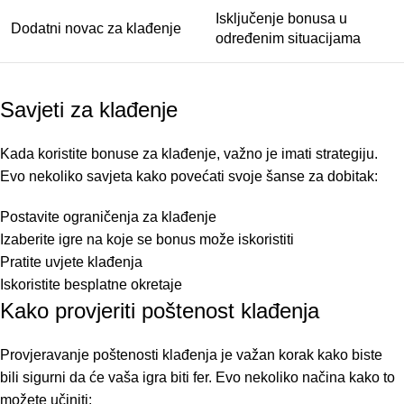
Isključenje bonusa u
Dodatni novac za klađenje
određenim situacijama
Savjeti za klađenje
Kada koristite bonuse za klađenje, važno je imati strategiju.
Evo nekoliko savjeta kako povećati svoje šanse za dobitak:
Postavite ograničenja za klađenje
Izaberite igre na koje se bonus može iskoristiti
Pratite uvjete klađenja
Iskoristite besplatne okretaje
Kako provjeriti poštenost klađenja
Provjeravanje poštenosti klađenja je važan korak kako biste
bili sigurni da će vaša igra biti fer. Evo nekoliko načina kako to
možete učiniti: