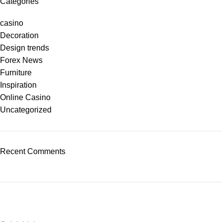
Categories
casino
Decoration
Design trends
Forex News
Furniture
Inspiration
Online Casino
Uncategorized
Recent Comments