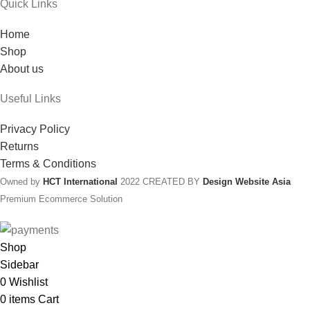
Quick Links
Home
Shop
About us
Useful Links
Privacy Policy
Returns
Terms & Conditions
Owned by
HCT International
2022 CREATED BY
Design Website Asia
Premium Ecommerce Solution
Shop
Sidebar
0
Wishlist
0
items
Cart