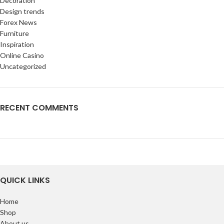
Decoration
Design trends
Forex News
Furniture
Inspiration
Online Casino
Uncategorized
RECENT COMMENTS
QUICK LINKS
Home
Shop
About us