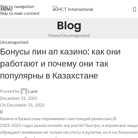
Skip to navigation
MENU
Skip to main content
Blog
Home
Uncategorized
Uncategorized
Бонусы пин ап казино: как они
работают и почему они так
популярны в Казахстане
Posted by
Luce
December 31, 2025
On December 31, 2025
0
Казино в Казахстане переживают настоящий ренессанс.В
2023‑2025 годах рынок онлайн‑игр растёт быстро, и игроки всё чаще
обращают внимание не только на слоты и рулетки, но и на бонусные