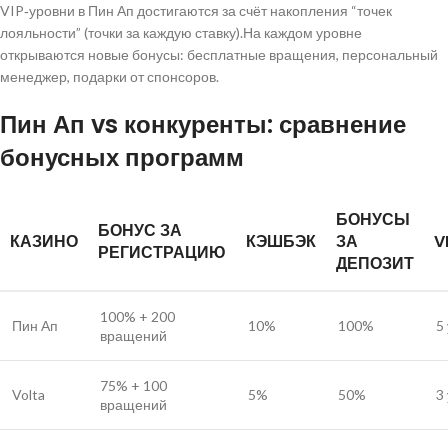
VIP‑уровни в Пин Ап достигаются за счёт накопления “точек
лояльности” (точки за каждую ставку).На каждом уровне
открываются новые бонусы: бесплатные вращения, персональный
менеджер, подарки от спонсоров.
Пин Ап vs конкуренты: сравнение
бонусных программ
БОНУСЫ
БОНУС ЗА
КАЗИНО
КЭШБЭК
ЗА
V
РЕГИСТРАЦИЮ
ДЕПОЗИТ
100% + 200
Пин Ап
10%
100%
5
вращений
75% + 100
Volta
5%
50%
3
вращений