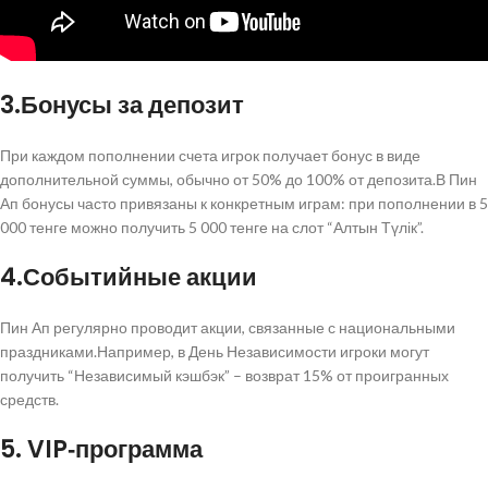
3.Бонусы за депозит
При каждом пополнении счета игрок получает бонус в виде
дополнительной суммы, обычно от 50% до 100% от депозита.В Пин
Ап бонусы часто привязаны к конкретным играм: при пополнении в 5
000 тенге можно получить 5 000 тенге на слот “Алтын Түлік”.
4.Событийные акции
Пин Ап регулярно проводит акции, связанные с национальными
праздниками.Например, в День Независимости игроки могут
получить “Независимый кэшбэк” – возврат 15% от проигранных
средств.
5. VIP‑программа