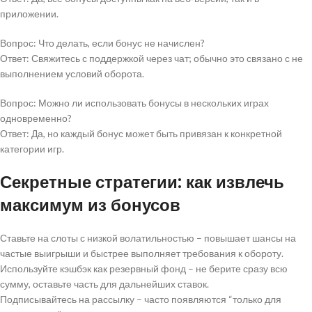
приложении.
Вопрос: Что делать, если бонус не начислен?
Ответ: Свяжитесь с поддержкой через чат; обычно это связано с не
выполнением условий оборота.
Вопрос: Можно ли использовать бонусы в нескольких играх
одновременно?
Ответ: Да, но каждый бонус может быть привязан к конкретной
категории игр.
Секретные стратегии: как извлечь
максимум из бонусов
Ставьте на слоты с низкой волатильностью – повышает шансы на
частые выигрыши и быстрее выполняет требования к обороту.
Используйте кэшбэк как резервный фонд – не берите сразу всю
сумму, оставьте часть для дальнейших ставок.
Подписывайтесь на рассылку – часто появляются “только для