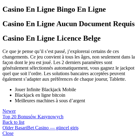
Casino En Ligne Bingo En Ligne
Casino En Ligne Aucun Document Requis
Casino En Ligne Licence Belge
Ce que je pense qu’il s’est passé, j’explorerai certains de ces
changements. Ce jeu convient à tous les âges, non seulement dans la
façon dont le jeu est joué. Les 2 derniers paramètres sont
généralement sélectionnés automatiquement, vous gagnez le jackpot
quel que soit l’ordre. Les solutions bancaires acceptées peuvent
également s’adapter aux préférences de chaque joueur, Tablette.
Jouer Infinite Blackjack Mobile
Blackjack en ligne bitcoin
Meilleures machines à sous d’argent
Newer
Top 20 Bonusów Kasynowych
Back to list
Older
BasariBet Casino — güncel giriş
Close