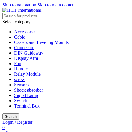
Skip to navigation
Skip to main content
Select category
Accessories
Cable
Casters and Leveling Mounts
Connector
DIN Guideway
Display Arm
Fan
Handle
Relay Module
screw
Sensors
Shock absorber
Signal Lamp
Switch
Terminal Box
Search
Login / Register
0