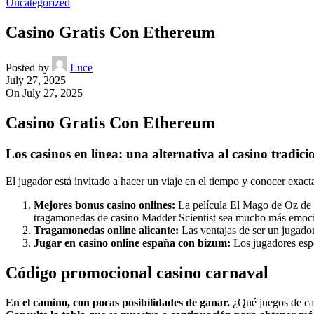
Uncategorized
Casino Gratis Con Ethereum
Posted by
Luce
July 27, 2025
On July 27, 2025
Casino Gratis Con Ethereum
Los casinos en línea: una alternativa al casino tradici
El jugador está invitado a hacer un viaje en el tiempo y conocer exact
Mejores bonus casino onlines:
La película El Mago de Oz de 19
tragamonedas de casino Madder Scientist sea mucho más emoc
Tragamonedas online alicante:
Las ventajas de ser un jugador
Jugar en casino online españa con bizum:
Los jugadores espe
Código promocional casino carnaval
En el camino, con pocas posibilidades de ganar.
¿Qué juegos de ca