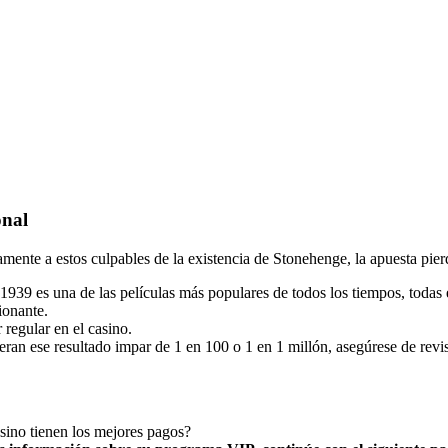
onal
amente a estos culpables de la existencia de Stonehenge, la apuesta pier
39 es una de las películas más populares de todos los tiempos, todas e
ionante.
 regular en el casino.
ran ese resultado impar de 1 en 100 o 1 en 1 millón, asegúrese de rev
sino tienen los mejores pagos?