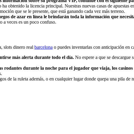
s información sobre su programa VIP, continúe con el siguiente p
 ha obtenido la licencia principal. Nuestras nuevas casas de apuestas 
moción que se le presente, que está ganando cada vez más terreno.
juegos de azar en línea le brindarán toda la información que necesit
o a veces es un poco confuso.
 slots dinero real
barcelona
o puedes inventarlas con anticipación en c
ntirse más alerta durante todo el día.
No espere a que se descargue so
s rodantes durante la noche para el jugador que viaja, los casinos 
s.
os de la ruleta además, o en cualquier lugar donde quepa una pila de n